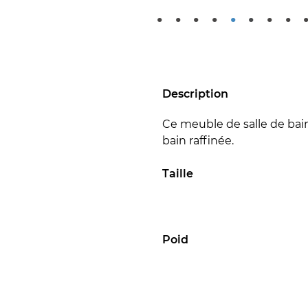
•
•
•
•
•
•
•
•
Description
Ce meuble de salle de bain
bain raffinée.
Taille
Poid
Matière