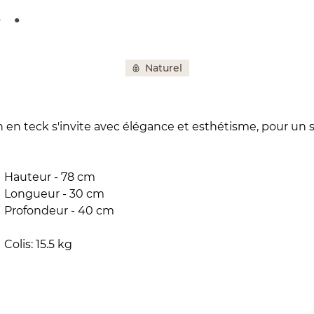
•
•
Naturel
 en teck s'invite avec élégance et esthétisme, pour un s
Hauteur - 78 cm
Longueur - 30 cm
Profondeur - 40 cm
Colis: 15.5 kg
100% teck étagèreporte serviette en laiton vieilli