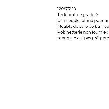
120*75*50
Teck brut de grade A
Un meuble raffiné pour une
Meuble de salle de bain v
Robinetterie non fournie ;
meuble n'est pas pré-percé
Référence
Délai de livraison
Prix