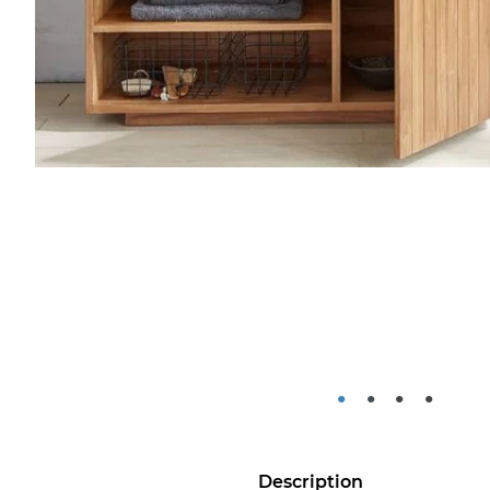
•
•
•
•
Description