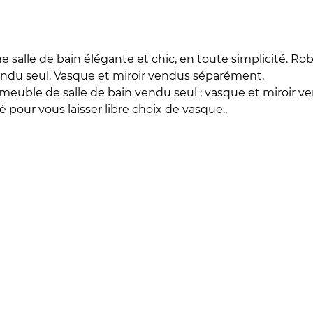
 salle de bain élégante et chic, en toute simplicité. Rob
endu seul. Vasque et miroir vendus séparément,
 meuble de salle de bain vendu seul ; vasque et miroir v
 pour vous laisser libre choix de vasque.,
261-11-03-22
2 à 4 semaines
Meuble de salle de bain en bois de teck MADINE, natur