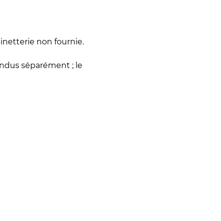
inetterie non fournie.
endus séparément ; le
el - €712,00 EUR