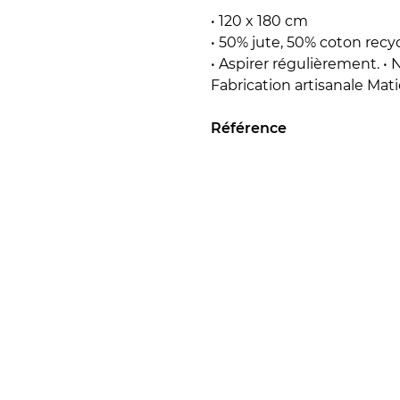
• 120 x 180 cm
• 50% jute, 50% coton recycl
• Aspirer régulièrement. •
Fabrication artisanale Mati
Référence
Délai de livraison
Prix