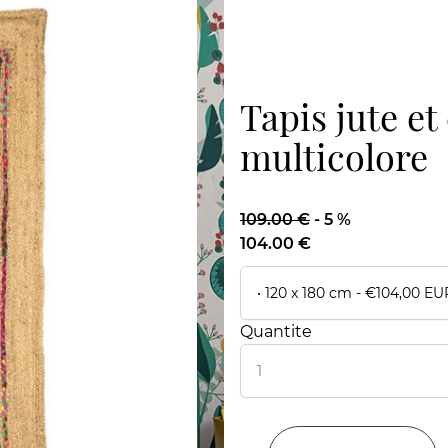
Tapis jute e
multicolore
109.00 €
-
5 %
104.00 €
Quantite