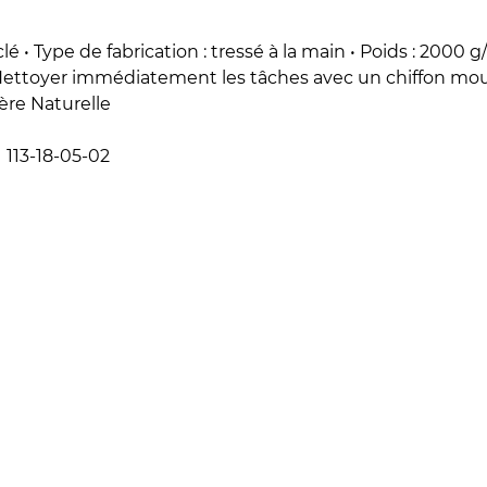
é • Type de fabrication : tressé à la main • Poids : 2000 g
 Nettoyer immédiatement les tâches avec un chiffon moui
ère Naturelle
113-18-05-02
2 à 4 semaines
• 120 x 180 cm - €104,00 EUR
• 160 x 230 cm - €189,00 EUR
• 200 x 290 cm - €284,00 EUR