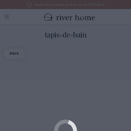
Appel découverte gratuit au 06.21.70.13.46
Open main menu
tapis-de-bain
PRIX