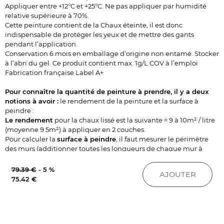
Appliquer entre +12°C et +25°C. Ne pas appliquer par humidité
relative supérieure à 70%.
Cette peinture contient de la Chaux éteinte, il est donc
indispensable de protéger les yeux et de mettre des gants
pendant l’application.
Conservation 6 mois en emballage d’origine non entamé. Stocker
à l’abri du gel. Ce produit contient max. 1g/L COV à l’emploi
Fabrication française Label A+
Pour connaître la quantité de peinture à prendre, il y a deux
notions à avoir :
le rendement de la peinture et la surface à
peindre :
Le rendement
pour la chaux lissé est la suivante = 9 à 10m² / litre
(moyenne 9.5m²) à appliquer en 2 couches.
Pour calculer la
surface à peindre
, il faut mesurer le périmètre
des murs (additionner toutes les longueurs de chaque mur à
peindre) et multiplier le résultat par la hauteur sous plafond :
Ex : Une pièce de 20m² de 5m x 4m et de 2.50m de hauteur sous
79.39 €
-
5 %
AJOUTER
plafond
75.42 €
>>> 5 + 4 + 5 + 4 = 18m x 2.50m = 45m² de surface à peindre.
Si la pièce comporte des ouvertures ou des éléments à ne pas
peindre (porte, fenêtre, cheminée, placards…), calculer la surface
des éléments qui ne sont pas à peindre et la déduire de la surface