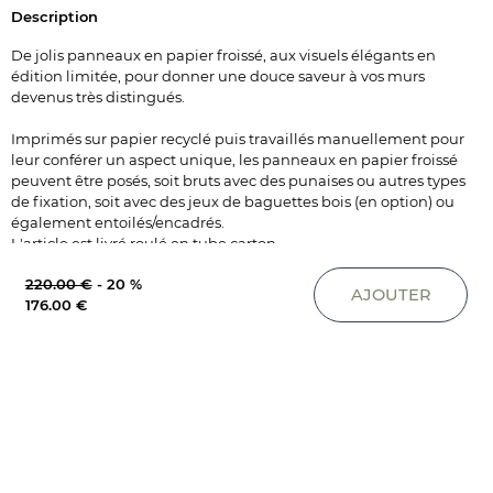
Description
De jolis panneaux en papier froissé, aux visuels élégants en
édition limitée, pour donner une douce saveur à vos murs
devenus très distingués.
Imprimés sur papier recyclé puis travaillés manuellement pour
leur conférer un aspect unique, les panneaux en papier froissé
peuvent être posés, soit bruts avec des punaises ou autres types
de fixation, soit avec des jeux de baguettes bois (en option) ou
également entoilés/encadrés.
L'article est livré roulé en tube carton.
220.00 €
-
20 %
Taille
Longueur - 120 cm
AJOUTER
176.00 €
Largeur - 120 cm
Poid
Colis: 0.5 kg
Matière
Papier froissé recyclé et baguettes bois
Référence
1332-26-157