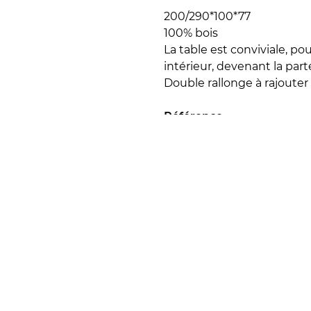
200/290*100*77
100% bois
La table est conviviale, pou
intérieur, devenant la parte
Double rallonge à rajouter
Référence
Délai de livraison
Prix