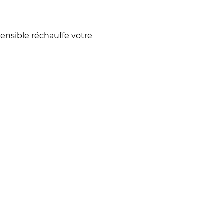
xtensible réchauffe votre
ULE naturel - €1.259,00