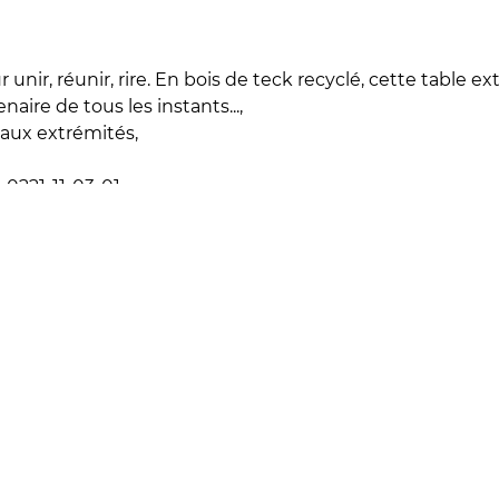
r unir, réunir, rire. En bois de teck recyclé, cette table e
naire de tous les instants...,
 aux extrémités,
0221-11-03-01
2 à 4 semaines
Table extensible en bois de teck recyclé 14 personnes A
EUR