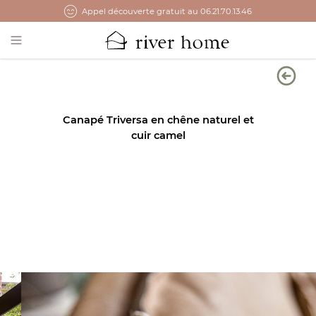
Appel découverte gratuit au 06.21.70.13.46
Open main menu
Canapé Triversa en chêne naturel et
cuir camel