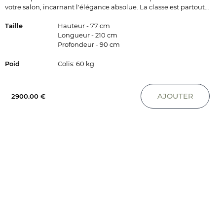
votre salon, incarnant l'élégance absolue. La classe est partout…
Taille
Hauteur - 77 cm
Longueur - 210 cm
Profondeur - 90 cm
Poid
Colis: 60 kg
Matière
Piétement 100% teck assise et dossier 100% cuir de vache
AJOUTER
2900.00 €
provenance : vache origine : brésil / argentine surface :
cuir top-grain / non-traitéfinition / tannage : lavé (retrait
d'un peu de cire)rembourragecomposition : 100% mousse
de polyuréthanedensité : 35 kg / 3 traitement contre
l'inflammation : non
Référence
0112-14-02-02
Délai de
2 à 4 semaines
livraison
Prix
Canapé Triversa en chêne naturel et cuir camel -