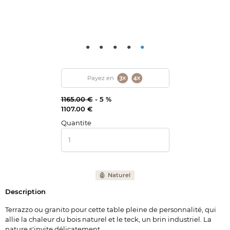
•
•
•
•
•
Payez en
1165.00 €
-
5 %
1107.00 €
Quantite
Naturel
Description
Terrazzo ou granito pour cette table pleine de personnalité, qui
allie la chaleur du bois naturel et le teck, un brin industriel. La
nature s'invite délicatement…