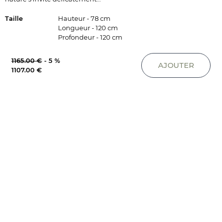
Taille
Hauteur - 78 cm
Longueur - 120 cm
Profondeur - 120 cm
Poid
Colis: 120 kg
1165.00 €
-
5 %
AJOUTER
1107.00 €
Matière
Piétement 100% teck massif plateau 100% terrazzo
peut accueillir 6 convives.
Référence
00221-08-02-12
Délai de
2 à 4 semaines
livraison
Prix
Table à diner Marnel en teck noir - €1.107,00 EUR